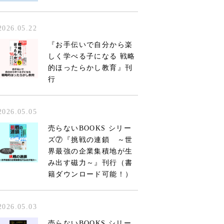
2026.05.22
『お手伝いで自分から楽
しく学べる子になる 戦略
的ほったらかし教育』刊
行
2026.05.05
売らないBOOKS シリー
ズ⑦『挑戦の連鎖 ～世
界最強の企業集積地が生
み出す磁力～』刊行（書
籍ダウンロード可能！）
2026.05.03
売らないBOOKS シリー