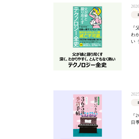
2026
『
わ
い
2025
『2
日