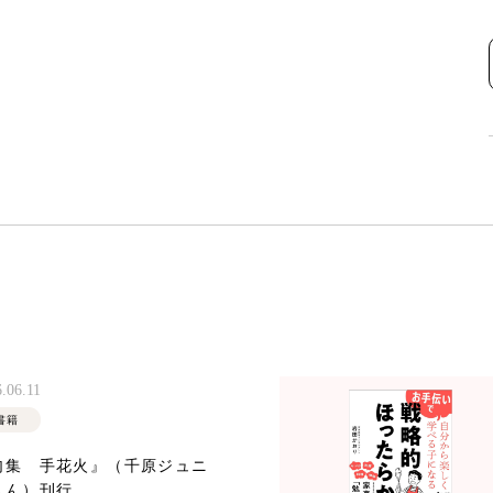
.06.11
書籍
句集 手花火』（千原ジュニ
さん）刊行