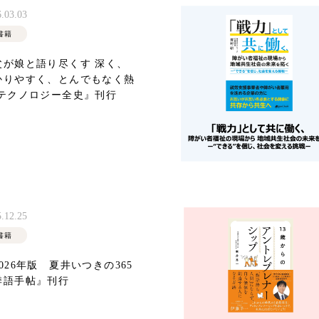
.03.03
書籍
父が娘と語り尽くす 深く、
かりやすく、とんでもなく熱
 テクノロジー全史』刊行
.12.25
書籍
026年版 夏井いつきの365
季語手帖』刊行